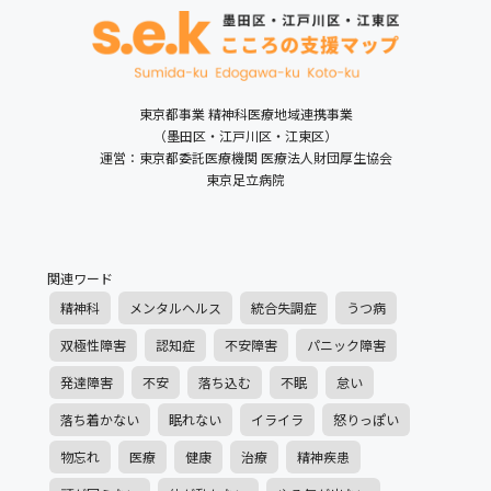
東京都事業 精神科医療地域連携事業
（墨田区・江戸川区・江東区）
運営：東京都委託医療機関 医療法人財団厚生協会
東京足立病院
関連ワード
精神科
メンタルヘルス
統合失調症
うつ病
双極性障害
認知症
不安障害
パニック障害
発達障害
不安
落ち込む
不眠
怠い
落ち着かない
眠れない
イライラ
怒りっぽい
物忘れ
医療
健康
治療
精神疾患