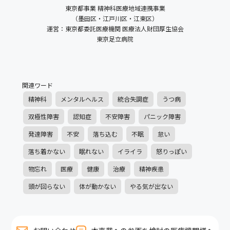
東京都事業 精神科医療地域連携事業
（墨田区・江戸川区・江東区）
運営：東京都委託医療機関 医療法人財団厚生協会
東京足立病院
関連ワード
精神科
メンタルヘルス
統合失調症
うつ病
双極性障害
認知症
不安障害
パニック障害
発達障害
不安
落ち込む
不眠
怠い
落ち着かない
眠れない
イライラ
怒りっぽい
物忘れ
医療
健康
治療
精神疾患
頭が回らない
体が動かない
やる気が出ない